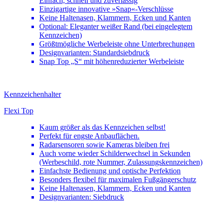
Einfach, schnell und zuverlässig
Einzigartige innovative »Snap«-Verschlüsse
Keine Haltenasen, Klammern, Ecken und Kanten
Optional: Eleganter weißer Rand (bei eingelegtem
Kennzeichen)
Größtmögliche Werbeleiste ohne Unterbrechungen
Designvarianten: Standardsiebdruck
Snap Top „S“ mit höhenreduzierter Werbeleiste
Kennzeichenhalter
Flexi Top
Kaum größer als das Kennzeichen selbst!
Perfekt für engste Anbauflächen.
Radarsensoren sowie Kameras bleiben frei
Auch vorne wieder Schilderwechsel in Sekunden
(Werbeschild, rote Nummer, Zulassungskennzeichen)
Einfachste Bedienung und optische Perfektion
Besonders flexibel für maximalen Fußgängerschutz
Keine Haltenasen, Klammern, Ecken und Kanten
Designvarianten: Siebdruck