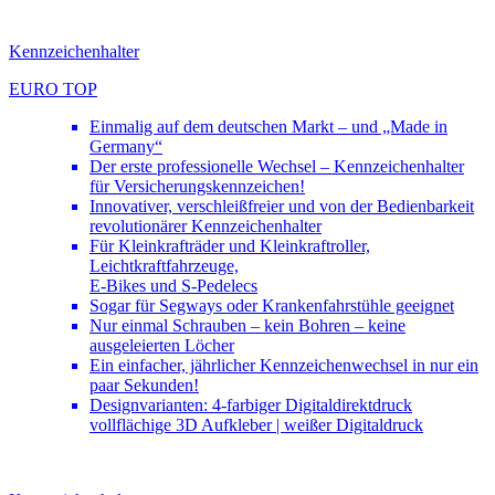
Kennzeichenhalter
EURO TOP
Einmalig auf dem deutschen Markt – und „Made in
Germany“
Der erste professionelle Wechsel – Kennzeichenhalter
für Versicherungskennzeichen!
Innovativer, verschleißfreier und von der Bedienbarkeit
revolutionärer Kennzeichenhalter
Für Kleinkrafträder und Kleinkraftroller,
Leichtkraftfahrzeuge,
E-Bikes und S-Pedelecs
Sogar für Segways oder Krankenfahrstühle geeignet
Nur einmal Schrauben – kein Bohren – keine
ausgeleierten Löcher
Ein einfacher, jährlicher Kennzeichenwechsel in nur ein
paar Sekunden!
Designvarianten: 4-farbiger Digitaldirektdruck
vollflächige 3D Aufkleber | weißer Digitaldruck