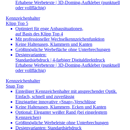
Erhabene Werbetexte | 3D-Doming-Aufkleber (punktuell
oder vollflächig)
Kennzeichenhalter
Klipp Top 5
Optimiert für enge Anbausituationen,
auf Basis des Klipp Top 4
Mit professioneller Wechselkennzeichenfunktion
Keine Haltenasen, Klammern und Kanten
Größtmögliche Werbefläche ohne Unterbrechungen
Designvarianten:
Standardsiebdruck | 4-farbiger Digitaldirektdruck
Erhabene Werbetexte | 3D-Doming-Aufkleber (punktuell
oder vollflächig)
Kennzeichenhalter
Snap Top
Einteiliger Kennzeichenhalter mit ansprechender Optik.
Einfach, schnell und zuverlässig
Einzigartige innovative »Snap«-Verschlüsse
Keine Haltenasen, Klammern, Ecken und Kanten
Optional: Eleganter weißer Rand (bei eingelegtem
Kennzeichen)
Größtmögliche Werbeleiste ohne Unterbrechungen
Designvarianten: Standardsiebdruck