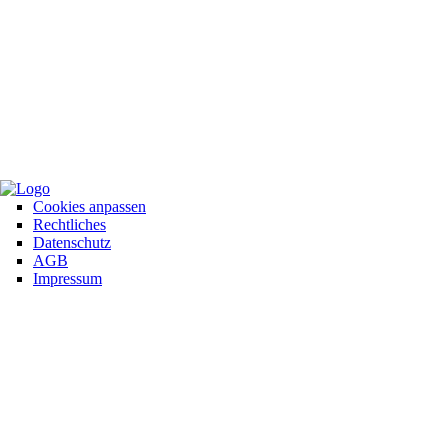
+49 821 / 54
Produkte
Infomaterial
Über
Kontakt
38 62 - 0
uns
&
info@helmut-
Anfahrt
seitz.de
Cookies anpassen
Rechtliches
Datenschutz
AGB
Impressum